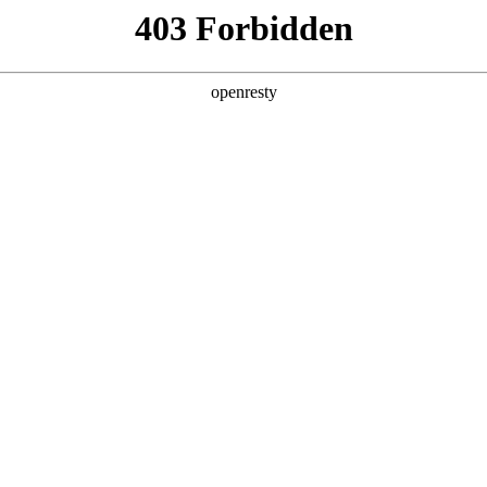
企业业务
个人业务
了解我们
投资者
EN
Global
暂无内容
创新平台
投资者关系
技术策源地开放课题
信息
科技知乎
公司公告
BOE创新
财务信息